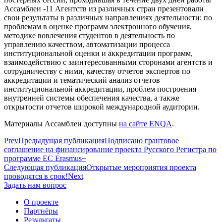
Ассамблеи -11 Агентств из различных стран презентовали
свои результаты в различных направлениях деятельности: по
проблемам в оценке программ электронного обучения,
методике вовлечения студентов в деятельность по
управлению качеством, автоматизации процесса
институциональной оценки и аккредитации программ,
взаимодействию с заинтересованными сторонами агентств и
сотрудничеству с ними, качеству отчетов экспертов по
аккредитации и тематический анализ отчетов
институциональной аккредитации, проблем построения
внутренней системы обеспечения качества, а также
открытости отчетов широкой международной аудитории.
Материалы Ассамблеи доступны
на сайте ENQA
.
Prev
Предыдущая публикация
Подписано грантовое
соглашение на финансирование проекта Русского Регистра по
программе EC Erasmus+
Следующая публикация
Открытые мероприятия проекта
проводятся в срок!
Next
Задать нам вопрос
О проекте
Партнёры
Результаты