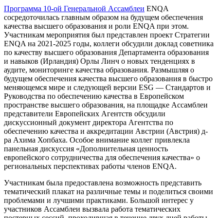
Программа 10-ой Генеральной Ассамблеи
ENQA
сосредоточилась главным образом на будущем обеспечения
качества высшего образования и роли ENQA при этом.
Участникам мероприятия был представлен проект Стратегии
ENQA на 2021-2025 годы, коллеги обсудили доклад советника
по качеству высшего образования Департамента образования
и навыков (Ирландия) Орлы Линч о новых тенденциях в
аудите, мониторинге качества образования. Размышляя о
будущем обеспечения качества высшего образования в быстро
меняющемся мире и следующей версии ESG — Стандартов и
Руководства по обеспечению качества в Европейском
пространстве высшего образования, на площадке Ассамблеи
представители Европейских Агентств обсудили
дискуссионный документ директора Агентства по
обеспечению качества и аккредитации Австрии (Австрия) д-
ра Ахима Хопбаха. Особое внимание коллег привлекла
панельная дискуссия «Дополнительная ценность
европейского сотрудничества для обеспечения качества» о
региональных перспективах работы членов ENQA.
Участникам была предоставлена возможность представить
тематический плакат на различные темы и поделиться своими
проблемами и лучшими практиками. Большой интерес у
участников Ассамблеи вызвала работа тематических
постерных сессий, проходившая в течение двух дней работы